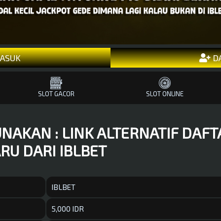
ASUK
D
SLOT GACOR
SLOT ONLINE
NAKAN : LINK ALTERNATIF DAFT
RU DARI IBLBET
IBLBET
5,000 IDR