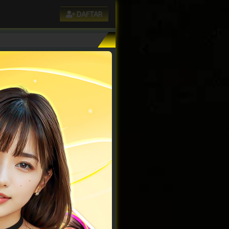
DAFTAR