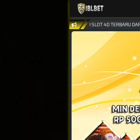
LINK ALTERNATIF DAFTAR SITUS TOTO SLOT 4D TERBARU DARI IBL