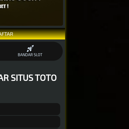
AFTAR
BANDAR SLOT
AR SITUS TOTO